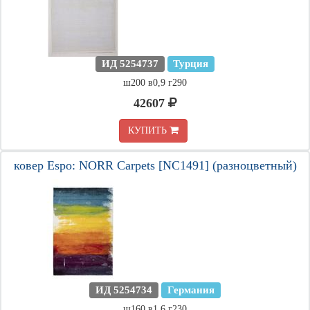
ИД 5254737
Турция
ш200 в0,9 г290
42607
КУПИТЬ
ковер Espo: NORR Carpets [NC1491] (разноцветный)
ИД 5254734
Германия
ш160 в1,6 г230