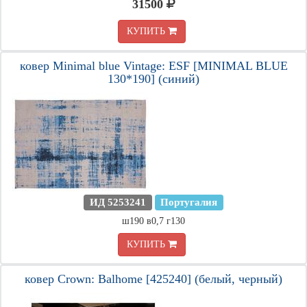
31500
КУПИТЬ
ковер Minimal blue Vintage: ESF [MINIMAL BLUE
130*190] (синий)
ИД 5253241
Португалия
ш190 в0,7 г130
КУПИТЬ
ковер Crown: Balhome [425240] (белый, черный)