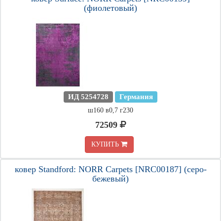
(фиолетовый)
ИД 5254728
Германия
ш160 в0,7 г230
72509
КУПИТЬ
ковер Standford: NORR Carpets [NRC00187] (серо-
бежевый)