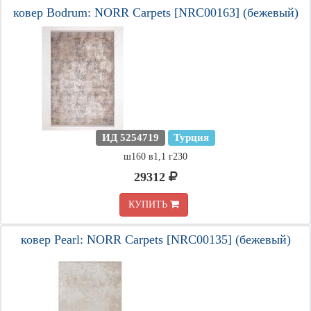
ковер Bodrum: NORR Carpets [NRC00163] (бежевый)
ИД 5254719
Турция
ш160 в1,1 г230
29312
КУПИТЬ
ковер Pearl: NORR Carpets [NRC00135] (бежевый)