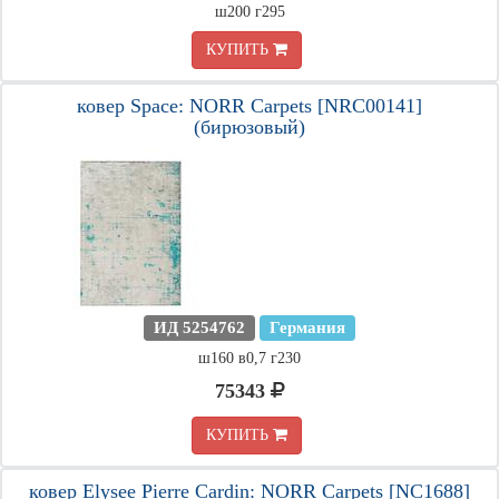
ш200 г295
КУПИТЬ
ковер Space: NORR Carpets [NRC00141]
(бирюзовый)
ИД 5254762
Германия
ш160 в0,7 г230
75343
КУПИТЬ
ковер Elysee Pierre Cardin: NORR Carpets [NC1688]