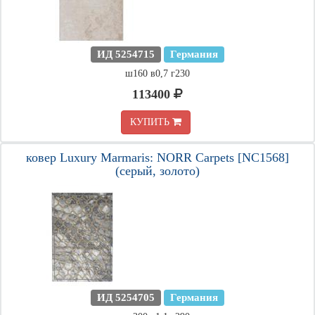
ИД 5254715
Германия
ш160 в0,7 г230
113400
КУПИТЬ
ковер Luxury Marmaris: NORR Carpets [NC1568]
(серый, золото)
ИД 5254705
Германия