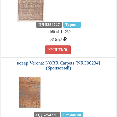
ИД 5254727
Турция
ш160 в1,1 г230
31557
КУПИТЬ
ковер Verona: NORR Carpets [NRC00234]
(бронзовый)
ИД 5254726
Германия