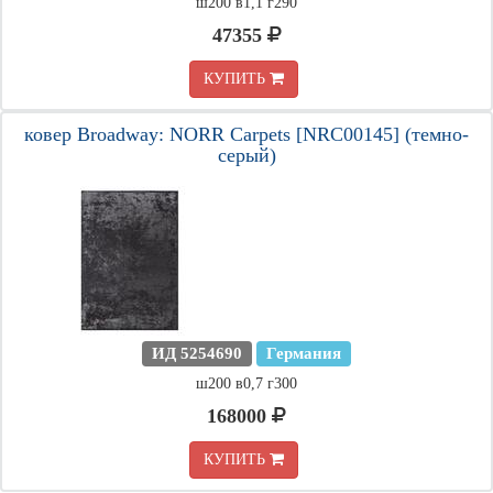
ш200 в1,1 г290
47355
КУПИТЬ
ковер Broadway: NORR Carpets [NRC00145] (темно-
серый)
ИД 5254690
Германия
ш200 в0,7 г300
168000
КУПИТЬ