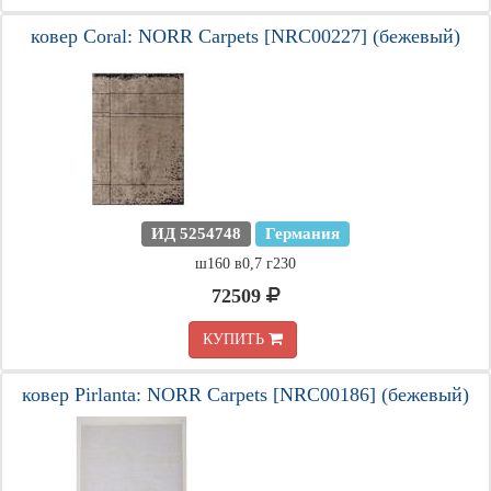
ковер Coral: NORR Carpets [NRC00227] (бежевый)
ИД 5254748
Германия
ш160 в0,7 г230
72509
КУПИТЬ
ковер Pirlanta: NORR Carpets [NRC00186] (бежевый)