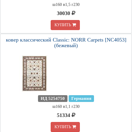
ш160 в1,5 г230
30030
КУПИТЬ
ковер классический Classic: NORR Carpets [NC4053]
(бежевый)
ИД 5254750
Германия
ш160 в1,1 г230
51334
КУПИТЬ