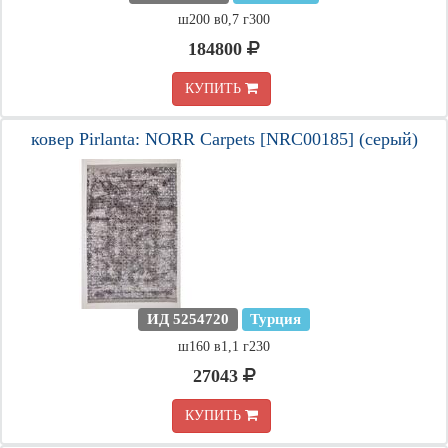
ш200 в0,7 г300
184800
КУПИТЬ
ковер Pirlanta: NORR Carpets [NRC00185] (серый)
ИД 5254720
Турция
ш160 в1,1 г230
27043
КУПИТЬ