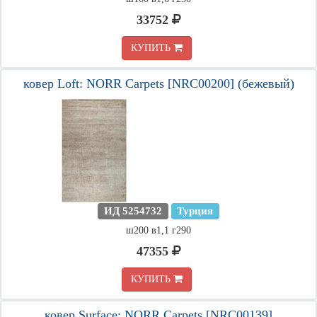
33752
КУПИТЬ
ковер Loft: NORR Carpets [NRC00200] (бежевый)
ИД 5254732
Турция
ш200 в1,1 г290
47355
КУПИТЬ
ковер Surface: NORR Carpets [NRC00139]