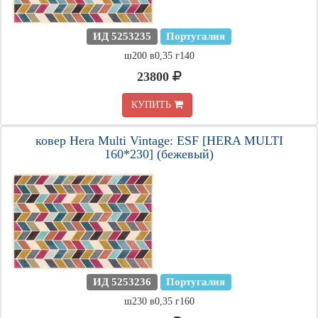
ИД 5253235
Португалия
ш200 в0,35 г140
23800
КУПИТЬ
ковер Hera Multi Vintage: ESF [HERA MULTI
160*230] (бежевый)
ИД 5253236
Португалия
ш230 в0,35 г160