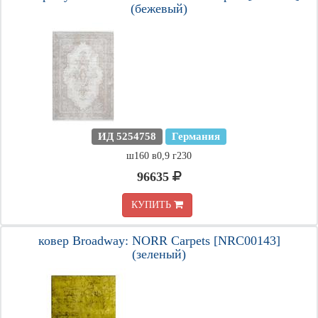
(бежевый)
ИД 5254758
Германия
ш160 в0,9 г230
96635
КУПИТЬ
ковер Broadway: NORR Carpets [NRC00143]
(зеленый)