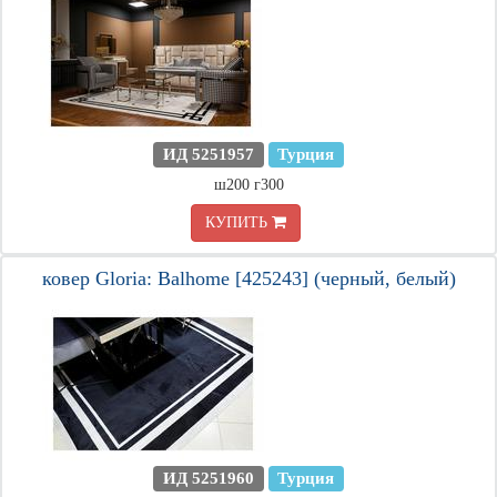
ИД 5251957
Турция
ш200 г300
КУПИТЬ
ковер Gloria: Balhome [425243] (черный, белый)
ИД 5251960
Турция