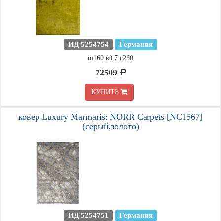
ИД 5254754
Германия
ш160 в0,7 г230
72509
КУПИТЬ
ковер Luxury Marmaris: NORR Carpets [NC1567]
(серый,золото)
ИД 5254751
Германия