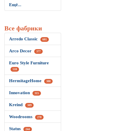
Ещё...
Все фабрики
Arredo Classic
601
Arco Decor
377
Euro Style Furniture
510
HermitageHome
388
Innovation
315
Kreind
389
Woodrooms
278
Status
244