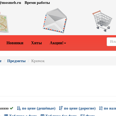
o@mosmeb.ru
Время работы
Новинки
Хиты
Акции!
е
Предметы
Крючок
анию
по цене (дешёвые)
по цене (дорогие)
по наз