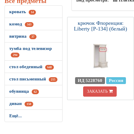
Все предметы
Вид просмотра:
Плитк
кровать
14
крючок Флоренция:
комод
343
Liberty [Р-134] (белый)
витрина
37
тумба под телевизор
294
стол обеденный
648
стол письменный
215
ИД 5228760
Россия
обувница
ЗАКАЗАТЬ
62
диван
150
Ещё...