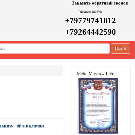
Заказать обратный звонок
Звонок по РФ
+79779741012
+79264442590
Найти
MebelMoscow Live
ванию
в наличии