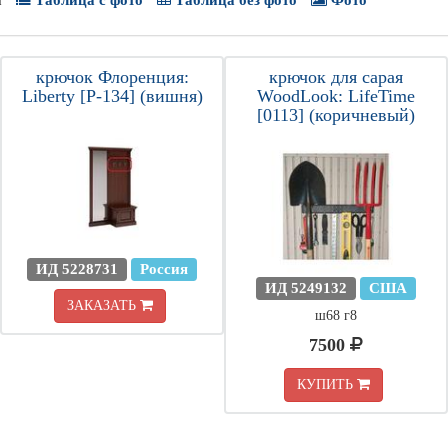
а
Таблица с фото
Таблица без фото
Фото
крючок Флоренция:
крючок для сарая
Liberty [Р-134] (вишня)
WoodLook: LifeTime
[0113] (коричневый)
ИД 5228731
Россия
ИД 5249132
США
ЗАКАЗАТЬ
ш68 г8
7500
КУПИТЬ