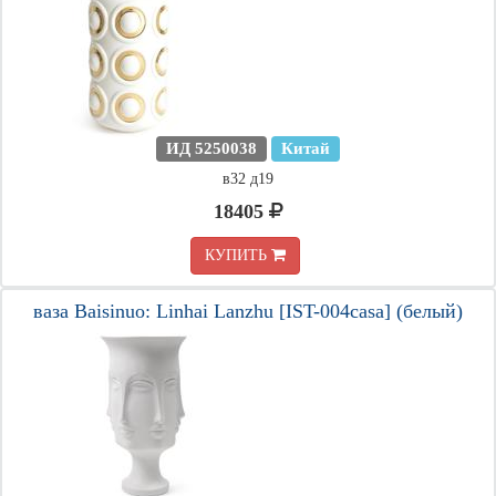
ИД 5250038
Китай
в32 д19
18405
КУПИТЬ
ваза Baisinuo: Linhai Lanzhu [IST-004casa] (белый)