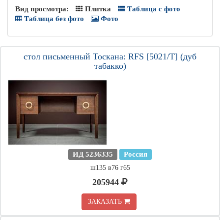
Вид просмотра:
Плитка
Таблица с фото
Таблица без фото
Фото
стол письменный Тоскана: RFS [5021/T] (дуб
табакко)
ИД 5236335
Россия
ш135 в76 г65
205944
ЗАКАЗАТЬ