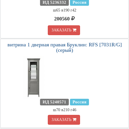
ИД 5236332
Россия
ш65 в190 г42
200560
ЗАКАЗАТЬ
витрина 1 дверная правая Бруклин: RFS [7031R/G]
(серый)
ИД 5240571
Россия
ш70 в210 г46
ЗАКАЗАТЬ