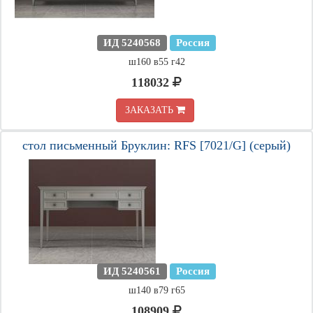
ИД 5240568
Россия
ш160 в55 г42
118032
ЗАКАЗАТЬ
стол письменный Бруклин: RFS [7021/G] (серый)
ИД 5240561
Россия
ш140 в79 г65
108909