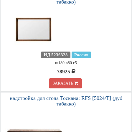
табакко)
ИД 5236328
Россия
ш180 в80 г5
78925
ЗАКАЗАТЬ
надстройка для стола Тоскана: RFS [5024/T] (дуб
табакко)