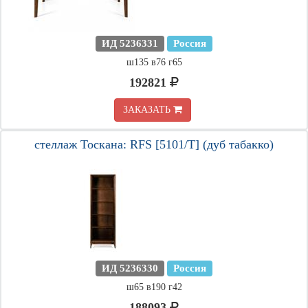
ИД 5236331
Россия
ш135 в76 г65
192821
ЗАКАЗАТЬ
стеллаж Тоскана: RFS [5101/T] (дуб табакко)
ИД 5236330
Россия
ш65 в190 г42
188093