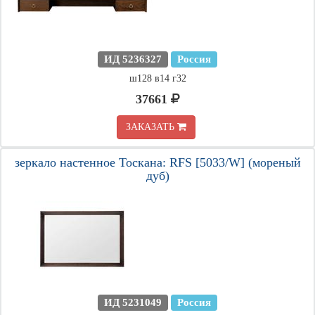
ИД 5236327
Россия
ш128 в14 г32
37661
ЗАКАЗАТЬ
зеркало настенное Тоскана: RFS [5033/W] (мореный
дуб)
ИД 5231049
Россия