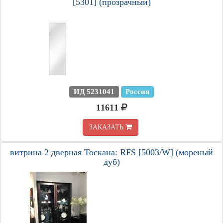
[5301] (прозрачный)
ИД 5231041
Россия
11611
ЗАКАЗАТЬ
витрина 2 дверная Тоскана: RFS [5003/W] (мореный
дуб)