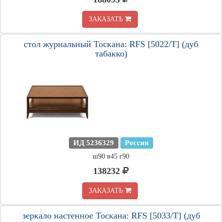
ЗАКАЗАТЬ
стол журнальный Тоскана: RFS [5022/T] (дуб
табакко)
ИД 5236329
Россия
ш90 в45 г90
138232
ЗАКАЗАТЬ
зеркало настенное Тоскана: RFS [5033/T] (дуб