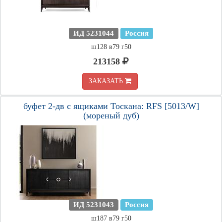
ИД 5231044
Россия
ш128 в79 г50
213158
ЗАКАЗАТЬ
буфет 2-дв с ящиками Тоскана: RFS [5013/W]
(мореный дуб)
ИД 5231043
Россия
ш187 в79 г50