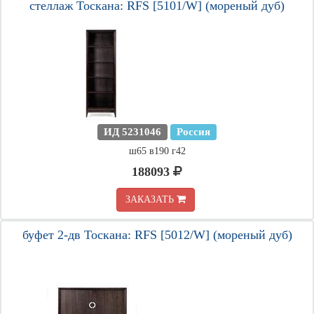
стеллаж Тоскана: RFS [5101/W] (мореный дуб)
ИД 5231046
Россия
ш65 в190 г42
188093
ЗАКАЗАТЬ
буфет 2-дв Тоскана: RFS [5012/W] (мореный дуб)