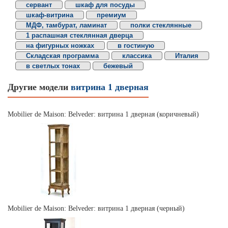
сервант
шкаф для посуды
шкаф-витрина
премиум
МДФ, тамбурат, ламинат
полки стеклянные
1 распашная стеклянная дверца
на фигурных ножках
в гостиную
Складская программа
классика
Италия
в светлых тонах
бежевый
Другие модели
витрина 1 дверная
Mobilier de Maison: Belveder: витрина 1 дверная (коричневый)
Mobilier de Maison: Belveder: витрина 1 дверная (черный)