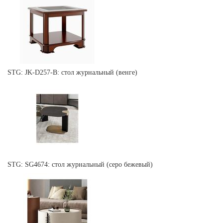
STG: JK-D257-B: стол журнальный (венге)
STG: SG4674: стол журнальный (серо бежевый)