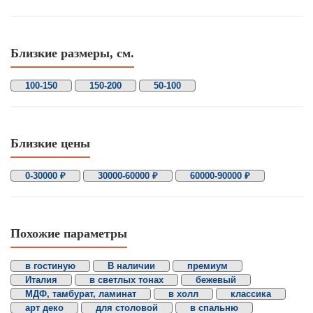
Близкие размеры, см.
100-150
150-200
50-100
Близкие цены
0-30000 ₽
30000-60000 ₽
60000-90000 ₽
Похожие параметры
в гостиную
В наличии
премиум
Италия
в светлых тонах
бежевый
МДФ, тамбурат, ламинат
в холл
классика
арт деко
для столовой
в спальню