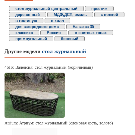
стол журнальный центральный
престиж
деревянный
МДФ,ДСП, эмаль
с полкой
в гостиную
в холл
для загородного дома
На заказ 35
классика
Россия
в светлых тонах
прямоугольный
бежевый
Другие модели
стол журнальный
4SIS: Валенсия: стол журнальный (коричневый)
Atrium: Атриум: стол журнальный (слоновая кость, золото)