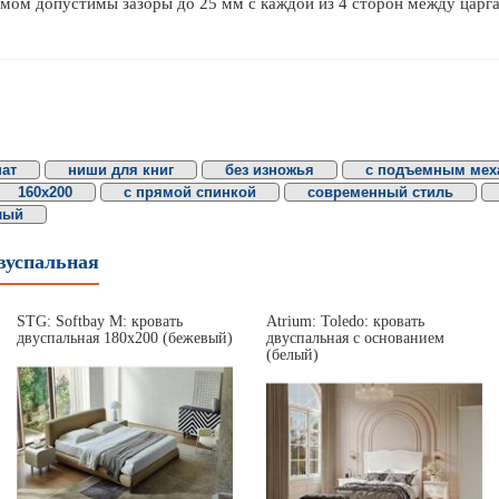
мом допустимы зазоры до 25 мм с каждой из 4 сторон между царг
нат
ниши для книг
без изножья
с подъемным мех
160х200
с прямой спинкой
современный стиль
лый
вуспальная
STG: Softbay M: кровать
Atrium: Toledo: кровать
двуспальная 180х200 (бежевый)
двуспальная c основанием
(белый)