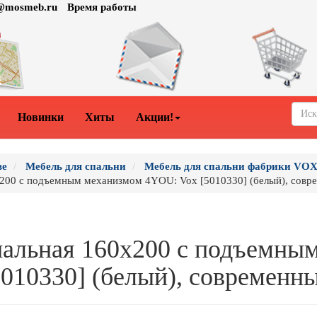
o@mosmeb.ru
Время работы
Новинки
Хиты
Акции!
ве
Мебель для спальни
Мебель для спальни фабрики VOX
х200 с подъемным механизмом 4YOU: Vox [5010330] (белый), совр
пальная 160х200 с подъемны
010330] (белый), современн