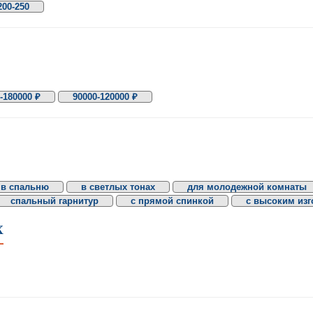
200-250
-180000 ₽
90000-120000 ₽
в спальню
в светлых тонах
для молодежной комнаты
спальный гарнитур
с прямой спинкой
с высоким из
X