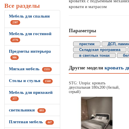
кроватях с подъёмным механиз
Все разделы
кровати и матрасом
Мебель для спальни
2387
Параметры
Мебель для гостиной
2776
престиж
ДСП, лами
Складская программа
Предметы интерьера
в светлых тонах
бе
986
Другие модели
кровать д
Мягкая мебель
1555
Столы и стулья
1560
STG: Utopia: кровать
двуспальная 180х200 (белый,
серый)
Мебель для прихожей
377
светильники
893
Плетеная мебель
447