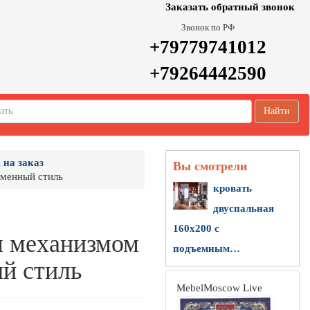
Заказать обратный звонок
Звонок по РФ
+79779741012
+79264442590
Найти
 на заказ
Вы смотрели
еменный стиль
кровать
двуспальная
160х200 с
м механизмом
подъемным…
ый стиль
MebelMoscow Live