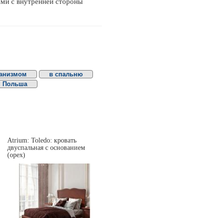
ами с внутренней стороны
анизмом
в спальню
Польша
Atrium: Toledo: кровать
двуспальная c основанием
(орех)