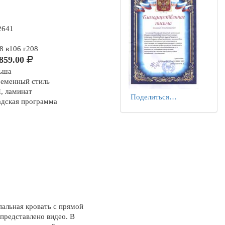
2641
8 в106 г208
859.00
ьша
ременный стиль
, ламинат
Поделиться…
адская программа
альная кровать с прямой
представлено видео. В