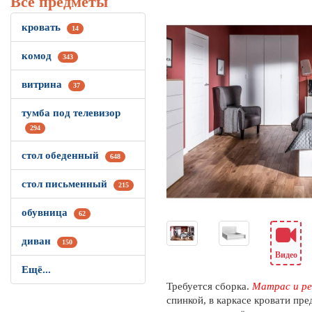
Все предметы
кровать
14
комод
343
витрина
37
тумба под телевизор
294
стол обеденный
648
стол письменный
215
обувница
62
диван
150
Видео
Ещё...
Требуется сборка.
Матрас и ре
спинкой, в каркасе кровати пр