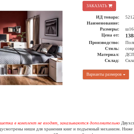
ЗАКАЗАТЬ
ИД товара:
521
Наименование:
Размеры:
ш16
Цена от:
138
Производство:
Пол
Стиль:
сов
Материал:
ДСП
Склад:
Скл
Варианты размеров
шетка в комплект не входят, заказываются дополнительно
Двухсп
едусмотрены ниши для хранения книг и подъемный механизм. Ниже 