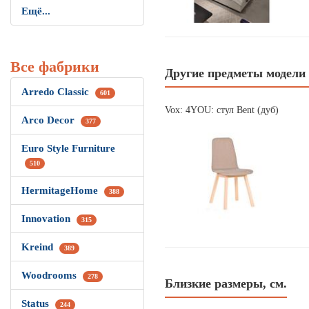
Ещё...
Все фабрики
Другие предметы модели
Arredo Classic
601
Vox: 4YOU: стул Bent (дуб)
Arco Decor
377
Euro Style Furniture
510
HermitageHome
388
Innovation
315
Kreind
389
Woodrooms
278
Близкие размеры, см.
Status
244