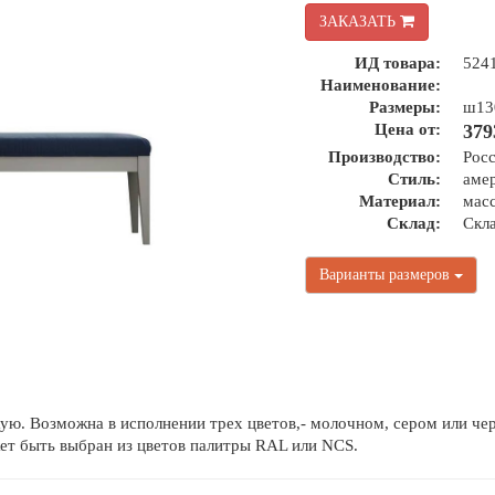
ЗАКАЗАТЬ
ИД товара:
524
Наименование:
Размеры:
ш13
Цена от:
379
Производство:
Рос
Стиль:
амер
Материал:
мас
Склад:
Скл
Варианты размеров
ую. Возможна в исполнении трех цветов,- молочном, сером или че
ет быть выбран из цветов палитры RAL или NCS.