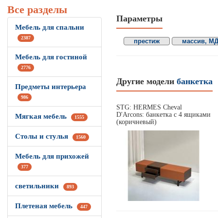
Все разделы
Параметры
Мебель для спальни
2387
престиж
массив, М
Мебель для гостиной
2776
Другие модели
банкетка
Предметы интерьера
986
STG: HERMES Cheval
D'Arcons: банкетка с 4 ящиками
Мягкая мебель
1555
(коричневый)
Столы и стулья
1560
Мебель для прихожей
377
светильники
893
Плетеная мебель
447