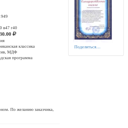
1949
0 в47 г40
30.00
сия
иканская классика
Поделиться…
сив, МДФ
адская программа
рном. По желанию заказчика,