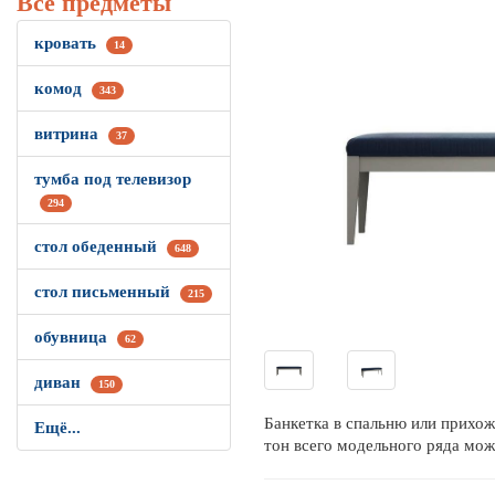
Все предметы
кровать
14
комод
343
витрина
37
тумба под телевизор
294
стол обеденный
648
стол письменный
215
обувница
62
диван
150
Банкетка в спальню или прихож
Ещё...
тон всего модельного ряда мож