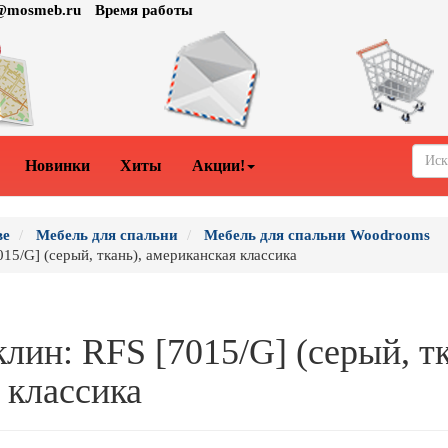
o@mosmeb.ru
Время работы
Новинки
Хиты
Акции!
ве
Мебель для спальни
Мебель для спальни Woodrooms
015/G] (серый, ткань), американская классика
лин: RFS [7015/G] (серый, тк
 классика