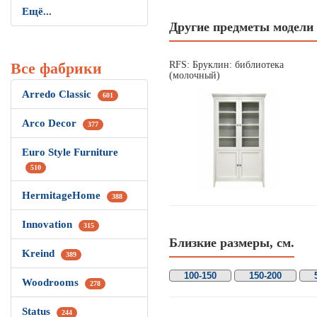
Ещё...
Другие предметы модели
Все фабрики
RFS: Бруклин: библиотека
(молочный)
Arredo Classic
601
Arco Decor
377
Euro Style Furniture
510
HermitageHome
388
Innovation
315
Близкие размеры, см.
Kreind
389
100-150
150-200
Woodrooms
278
Status
244