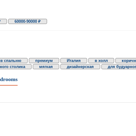
₽
60000-90000 ₽
в спальню
премиум
Италия
в холл
корич
ного столика
мягкая
дизайнерская
для будуарног
odrooms