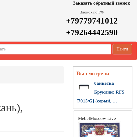
Заказать обратный звонок
Звонок по РФ
+79779741012
+79264442590
Найти
Вы смотрели
банкетка
Бруклин: RFS
[7015/G] (серый, …
ань),
MebelMoscow Live