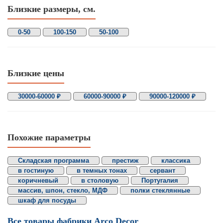
Близкие размеры, см.
0-50
100-150
50-100
Близкие цены
30000-60000 ₽
60000-90000 ₽
90000-120000 ₽
Похожие параметры
Складская программа
престиж
классика
в гостиную
в темных тонах
сервант
коричневый
в столовую
Португалия
массив, шпон, стекло, МДФ
полки стеклянные
шкаф для посуды
Все товары фабрики Arco Decor