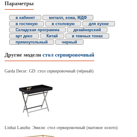
Параметры
в кабинет
металл, кожа, МДФ
в гостиную
в столовую
для кухни
Складская программа
дизайнерский
арт деко
Китай
в темных тонах
прямоугольный
черный
Другие модели
стол сервировочный
Garda Decor: GD: стол сервировочный (чёрный)
Linhai Lanzhu: Эмили: стол сервировочный (матовое золото)