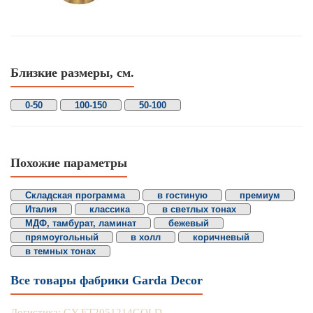
Близкие размеры, см.
0-50
100-150
50-100
Похожие параметры
Складская программа
в гостиную
премиум
Италия
классика
в светлых тонах
МДФ, тамбурат, ламинат
бежевый
прямоугольный
в холл
коричневый
в темных тонах
Все товары фабрики Garda Decor
Логистика: GY-ET2051214GOLD