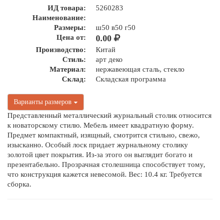
ИД товара:
5260283
Наименование:
Размеры:
ш50 в50 г50
Цена от:
0.00
Производство:
Китай
Стиль:
арт деко
Материал:
нержавеющая сталь, стекло
Склад:
Складская программа
Варианты размеров
Представленный металлический журнальный столик относится
к новаторскому стилю. Мебель имеет квадратную форму.
Предмет компактный, изящный, смотрится стильно, свежо,
изысканно. Особый лоск придает журнальному столику
золотой цвет покрытия. Из-за этого он выглядит богато и
презентабельно. Прозрачная столешница способствует тому,
что конструкция кажется невесомой. Вес: 10.4 кг. Требуется
сборка.