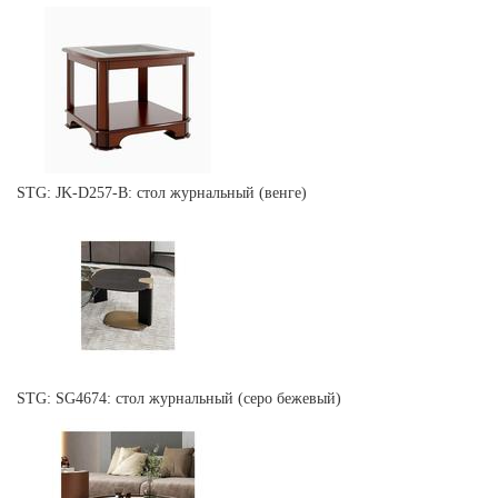
STG: JK-D257-B: стол журнальный (венге)
STG: SG4674: стол журнальный (серо бежевый)