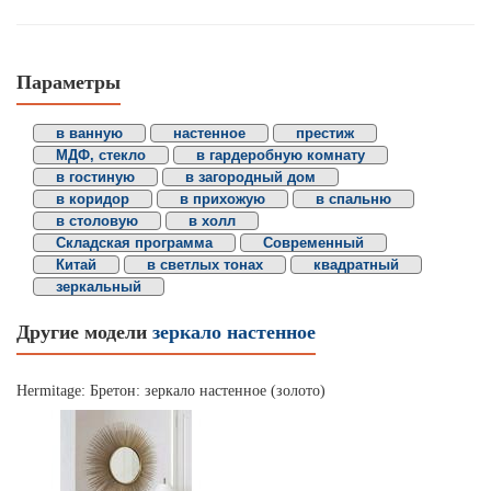
Параметры
в ванную
настенное
престиж
МДФ, стекло
в гардеробную комнату
в гостиную
в загородный дом
в коридор
в прихожую
в спальню
в столовую
в холл
Складская программа
Современный
Китай
в светлых тонах
квадратный
зеркальный
Другие модели
зеркало настенное
Hermitage: Бретон: зеркало настенное (золото)