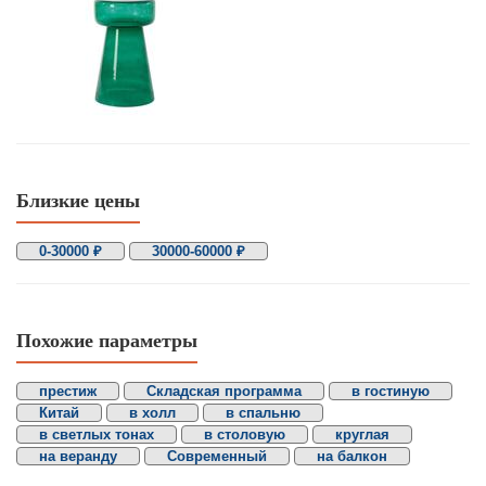
Близкие цены
0-30000 ₽
30000-60000 ₽
Похожие параметры
престиж
Складская программа
в гостиную
Китай
в холл
в спальню
в светлых тонах
в столовую
круглая
на веранду
Современный
на балкон