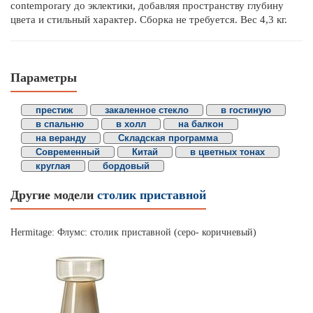
contemporary до эклектики, добавляя пространству глубину
цвета и стильный характер. Сборка не требуется. Вес 4,3 кг.
Параметры
престиж
закаленное стекло
в гостиную
в спальню
в холл
на балкон
на веранду
Складская программа
Современный
Китай
в цветных тонах
круглая
бордовый
Другие модели
столик приставной
Hermitage: Флумс: столик приставной (серо- коричневый)