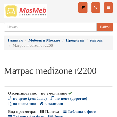
Найти
Главная
Мебель в Москве
Предметы
матрас
Матрас medizone r2200
Матрас medizone r2200
Отсортировано:
по умолчанию
по цене (дешёвые)
по цене (дорогие)
по названию
в наличии
Вид просмотра:
Плитка
Таблица с фото
Таблица без фото
Фото