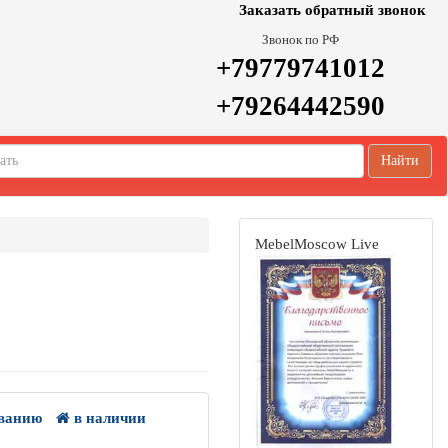
Заказать обратный звонок
Звонок по РФ
+79779741012
+79264442590
Найти
MebelMoscow Live
ванию
в наличии