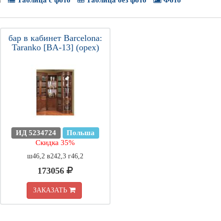
а
Таблица с фото
Таблица без фото
Фото
бар в кабинет Barcelona:
Taranko [BA-13] (орех)
ИД 5234724
Польша
Скидка 35%
ш46,2 в242,3 г46,2
173056
ЗАКАЗАТЬ