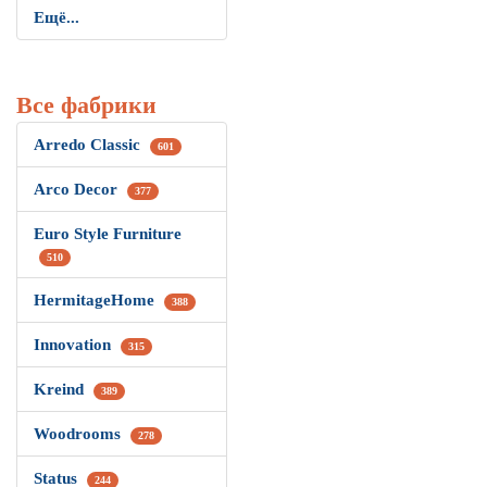
Ещё...
Все фабрики
Arredo Classic
601
Arco Decor
377
Euro Style Furniture
510
HermitageHome
388
Innovation
315
Kreind
389
Woodrooms
278
Status
244