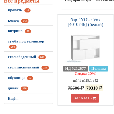
Все предметы
Вид просмотра:
Плитк
кровать
14
бар 4YOU: Vox
комод
343
[4010746] (белый)
витрина
37
тумба под телевизор
294
стол обеденный
648
стол письменный
215
ИД 5212677
Польша
Скидка 20%!
обувница
62
ш145 в119,1 г42
75500
70310
диван
150
ЗАКАЗАТЬ
Ещё...