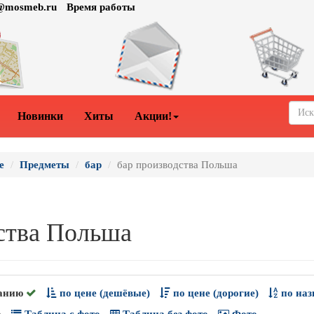
o@mosmeb.ru
Время работы
Новинки
Хиты
Акции!
е
Предметы
бар
бар производства Польша
ства Польша
анию
по цене (дешёвые)
по цене (дорогие)
по наз