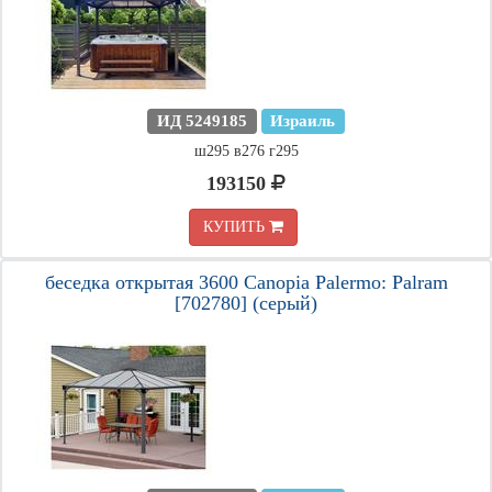
ИД 5249185
Израиль
ш295 в276 г295
193150
КУПИТЬ
беседка открытая 3600 Canopia Palermo: Palram
[702780] (серый)