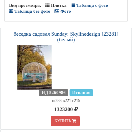
Вид просмотра:
Плитка
Таблица с фото
Таблица без фото
Фото
беседка садовая Sunday: Skylinedesign [23281]
(белый)
ИД 5260986
Испания
ш288 в221 г215
1323200
КУПИТЬ