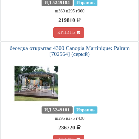
ИД 5249184
Израиль
ш360 в295 г360
219810
КУПИТЬ
беседка открытая 4300 Canopia Martinique: Palram
[702564] (серый)
ИД 5249181
Израиль
ш295 в275 г430
236720