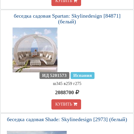
КУПИТЬ
беседка садовая Spartan: Skylinedesign [84871]
(белый)
ИД 5201573
Испания
ш345 в259 г275
2088700
КУПИТЬ
беседка садовая Shade: Skylinedesign [2973] (белый)