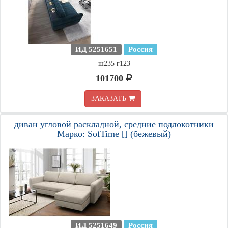
ИД 5251651
Россия
ш235 г123
101700
ЗАКАЗАТЬ
диван угловой раскладной, средние подлокотники
Марко: SofTime [] (бежевый)
ИД 5251649
Россия