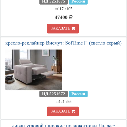
ИД 5251675
Россия
ш117 г105
47400
ЗАКАЗАТЬ
кресло-реклайнер Висмут: SofTime [] (светло серый)
ИД 5251672
Россия
ш121 г95
ЗАКАЗАТЬ
диван угловой широкие подлокотники Даллас: