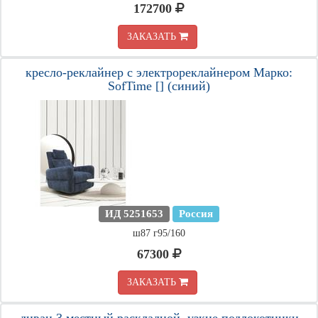
172700
ЗАКАЗАТЬ
кресло-реклайнер c электрореклайнером Марко:
SofTime [] (синий)
ИД 5251653
Россия
ш87 г95/160
67300
ЗАКАЗАТЬ