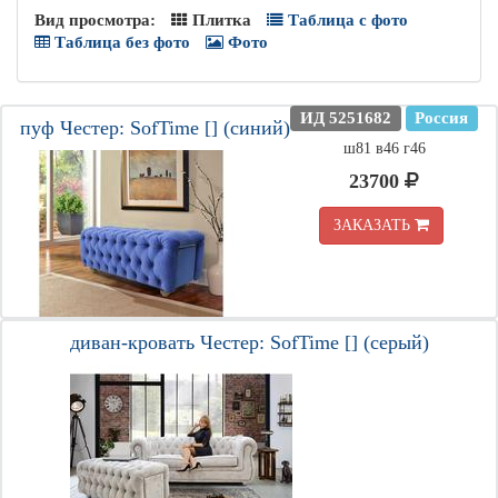
Вид просмотра:
Плитка
Таблица с фото
Таблица без фото
Фото
ИД 5251682
Россия
пуф Честер: SofTime [] (синий)
ш81 в46 г46
23700
ЗАКАЗАТЬ
диван-кровать Честер: SofTime [] (серый)