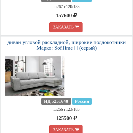
ш267 г120/183
157600
ЗАКАЗАТЬ
диван угловой раскладной, широкие подлокотники
Марко: SofTime [] (серый)
ИД 5251648
Россия
ш266 г123/183
125500
ЗАКАЗАТЬ