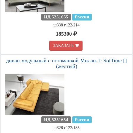
ИД 5251655
Россия
ш338 г122/214
185300
ЗАКАЗАТЬ
диван модульный с оттоманкой Милан-1: SofTime []
(желтый)
ИД 5251654
Россия
ш326 г122/185