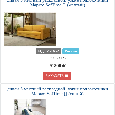
диван 3 местный раскладной, узкие подлокотники
Марко: SofTime [] (желтый)
ИД 5251652
Россия
ш215 г123
91800
ЗАКАЗАТЬ
диван 3 местный раскладной, узкие подлокотники
Марко: SofTime [] (синий)