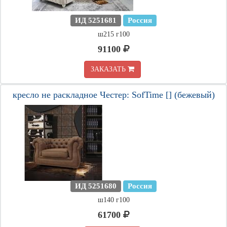
ИД 5251681
Россия
ш215 г100
91100
ЗАКАЗАТЬ
кресло не раскладное Честер: SofTime [] (бежевый)
ИД 5251680
Россия
ш140 г100
61700