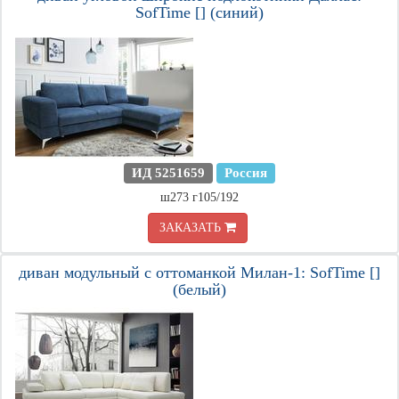
SofTime [] (синий)
ИД 5251659
Россия
ш273 г105/192
ЗАКАЗАТЬ
диван модульный с оттоманкой Милан-1: SofTime []
(белый)