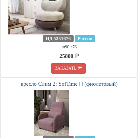
ИД 5251676
Россия
ш90 г76
25800
ЗАКАЗАТЬ
кресло Слим 2: SofTime [] (фиолетовый)