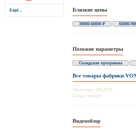
Близкие цены
Ещё...
30000-60000 ₽
60000-90
Похожие параметры
Складская программа
Все товары фабрики VO
Логистика: 4002876
Склад: звоните
Видеообзор