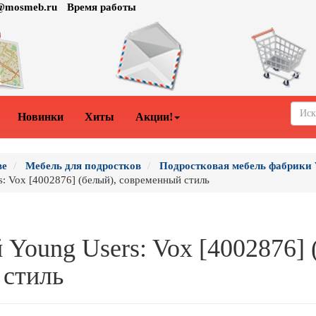
o@mosmeb.ru
Время работы
Новинки
Хиты
Акции!
ве
Мебель для подростков
Подростковая мебель фабрики 
: Vox [4002876] (белый), современный стиль
 Young Users: Vox [4002876] 
 стиль