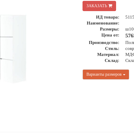
ЗАКАЗАТЬ
ИД товара:
511
Наименование:
Размеры:
ш10
Цена от:
576
Производство:
Пол
Стиль:
сов
Материал:
МДФ
Склад:
Скл
Варианты размеров