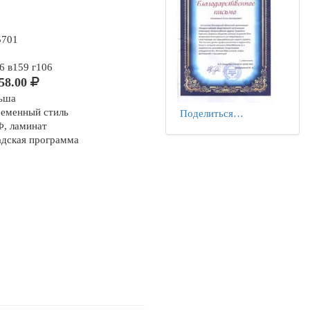
5701
6 в159 г106
58.00
ьша
ременный стиль
Поделиться…
, ламинат
адская программа