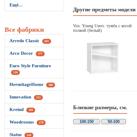
Ещё...
Другие предметы модели
Vox: Young Users: тумба с косой
Все фабрики
полкой (белый)
Arredo Classic
601
Arco Decor
377
Euro Style Furniture
510
HermitageHome
388
Innovation
315
Близкие размеры, см.
Kreind
389
100-150
50-100
Woodrooms
278
Status
244