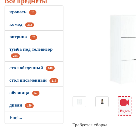
Все предметы
кровать
14
комод
343
витрина
37
тумба под телевизор
294
стол обеденный
648
стол письменный
215
обувница
62
диван
150
Видео
Ещё...
Требуется сборка.