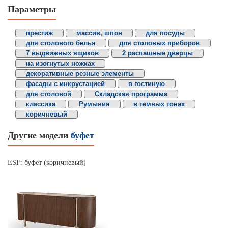
Параметры
престиж
массив, шпон
для посуды
для столового белья
для столовых приборов
7 выдвижных ящиков
2 распашные дверцы
на изогнутых ножках
декоративные резные элементы
фасады с инкрустацией
в гостиную
для столовой
Складская программа
классика
Румыния
в темных тонах
коричневый
Другие модели
буфет
ESF: буфет (коричневый)