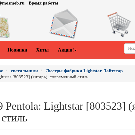
o@mosmeb.ru
Время работы
Новинки
Хиты
Акции!
ве
светильники
Люстры фабрики Lightstar Лайтстар
htstar [803523] (янтарь), современный стиль
Pentola: Lightstar [803523] (
 стиль