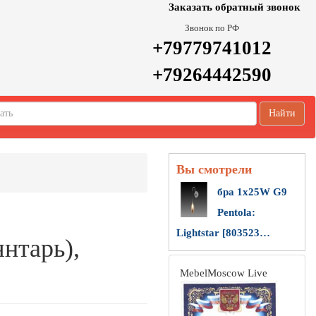
Заказать обратный звонок
Звонок по РФ
+79779741012
+79264442590
Найти
Вы смотрели
бра 1х25W G9
Pentola:
Lightstar [803523…
янтарь),
MebelMoscow Live