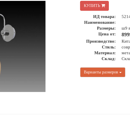
КУПИТЬ
ИД товара:
521
Наименование:
Размеры:
ш9 
Цена от:
899
Производство:
Кит
Стиль:
сов
Материал:
мета
Склад:
Скл
Варианты размеров