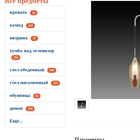
Все предметы
кровать
14
комод
343
витрина
37
тумба под телевизор
294
стол обеденный
648
стол письменный
215
обувница
62
диван
150
Ещё...
Параметры