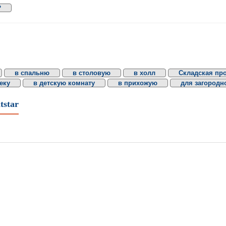
₽
в спальню
в столовую
в холл
Складская пр
еку
в детскую комнату
в прихожую
для загородн
tstar