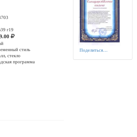
4703
в39 г19
9.00
ай
ременный стиль
Поделиться…
лл, стекло
адская программа