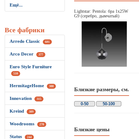
Ещё...
Lightstar: Pentola: бра 1х25W
G9 (серебро, дымчатый)
Все фабрики
Arredo Classic
601
Arco Decor
377
Euro Style Furniture
510
HermitageHome
388
Близкие размеры, см.
Innovation
315
0-50
50-100
Kreind
389
Woodrooms
278
Близкие цены
Status
244