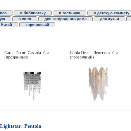
екло
в библиотеку
в гостиную
в детскую комнату
вую
в холл
для загородного дома
для кухни
Китай
коричневый
Garda Decor: Cascada: бра
Garda Decor: Лепестки: бра
(прозрачный)
(прозрачный)
Lightstar: Pentola