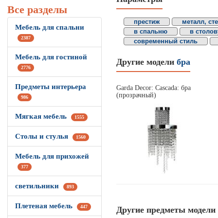
Все разделы
престиж
металл, ст
Мебель для спальни
в спальню
в столо
2387
современный стиль
Мебель для гостиной
Другие модели
бра
2776
Предметы интерьера
Garda Decor: Cascada: бра
(прозрачный)
986
Мягкая мебель
1555
Столы и стулья
1560
Мебель для прихожей
377
светильники
893
Плетеная мебель
447
Другие предметы модели