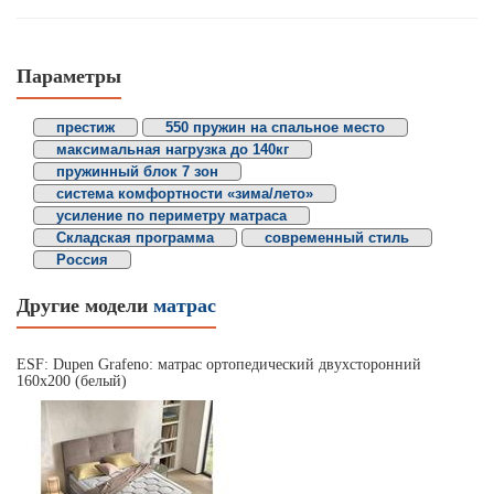
Параметры
престиж
550 пружин на спальное место
максимальная нагрузка до 140кг
пружинный блок 7 зон
система комфортности «зима/лето»
усиление по периметру матраса
Складская программа
современный стиль
Россия
Другие модели
матрас
ESF: Dupen Grafeno: матрас ортопедический двухсторонний
160х200 (белый)