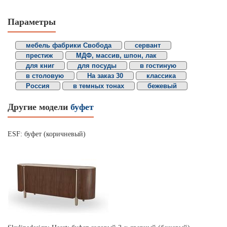
Параметры
мебель фабрики Свобода
сервант
престиж
МДФ, массив, шпон, лак
для книг
для посуды
в гостиную
в столовую
На заказ 30
классика
Россия
в темных тонах
бежевый
Другие модели
буфет
ESF: буфет (коричневый)