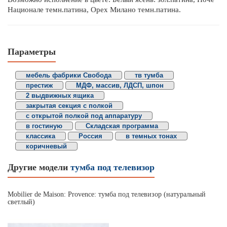
Национале темн.патина, Орех Милано темн.патина.
Параметры
мебель фабрики Свобода
тв тумба
престиж
МДФ, массив, ЛДСП, шпон
2 выдвижных ящика
закрытая секция с полкой
с открытой полкой под аппаратуру
в гостиную
Складская программа
классика
Россия
в темных тонах
коричневый
Другие модели
тумба под телевизор
Mobilier de Maison: Provence: тумба под телевизор (натуральный
светлый)