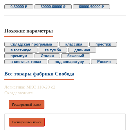
0-30000 ₽
30000-60000 ₽
60000-90000 ₽
Похожие параметры
Складская программа
классика
престиж
в гостиную
тв тумба
длинная
премиум
Италия
бежевый
в светлых тонах
под аппаратуру
Россия
Все товары фабрики Свобода
Логистика: МКС 110-29 с2
Склад: звоните
Расширенный поиск
Расширенный поиск