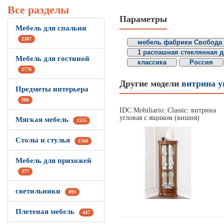
Все разделы
Параметры
Мебель для спальни
2387
мебель фабрики Свобода
1 распашная стеклянная 
Мебель для гостиной
классика
Россия
2776
Другие модели
витрина у
Предметы интерьера
986
IDC Mobiliario: Classic: витрина
угловая с ящиком (вишня)
Мягкая мебель
1555
Столы и стулья
1560
Мебель для прихожей
377
светильники
893
Плетеная мебель
447