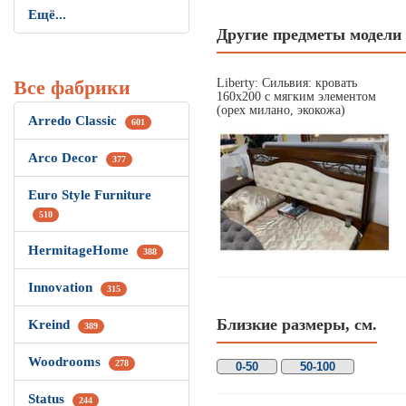
Ещё...
Другие предметы модели
Все фабрики
Liberty: Сильвия: кровать
160х200 с мягким элементом
(орех милано, экокожа)
Arredo Classic
601
Arco Decor
377
Euro Style Furniture
510
HermitageHome
388
Innovation
315
Близкие размеры, см.
Kreind
389
Woodrooms
278
0-50
50-100
Status
244