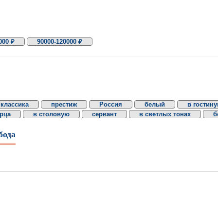
000 ₽
90000-120000 ₽
классика
престиж
Россия
белый
в гостин
ерца
в столовую
сервант
в светлых тонах
б
бода