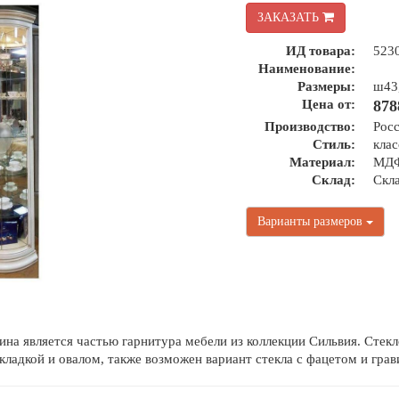
ЗАКАЗАТЬ
ИД товара:
523
Наименование:
Размеры:
ш43,
Цена от:
878
Производство:
Рос
Стиль:
клас
Материал:
МДФ
Склад:
Скл
Варианты размеров
рина является частью гарнитура мебели из коллекции Сильвия. Стек
кладкой и овалом, также возможен вариант стекла с фацетом и грав