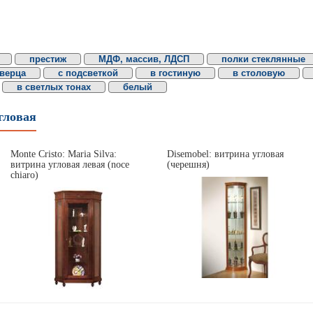
престиж
МДФ, массив, ЛДСП
полки стеклянные
дверца
с подсветкой
в гостиную
в столовую
в светлых тонах
белый
гловая
Monte Cristo: Maria Silva:
Disemobel: витрина угловая
витрина угловая левая (noce
(черешня)
chiaro)