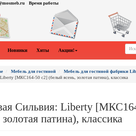
o@mosmeb.ru
Время работы
Новинки
Хиты
Акции!
ве
Мебель для гостиной
Мебель для гостиной фабрики Lib
Liberty [МКС164-50 с2] (белый ясень, золотая патина), классика
вая Сильвия: Liberty [МКС164
 золотая патина), классика