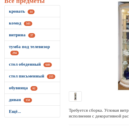
Все предметы
кровать
14
комод
343
витрина
37
тумба под телевизор
294
стол обеденный
648
стол письменный
215
обувница
62
диван
150
Требуется сборка. Угловая вит
Ещё...
исполнении с декоративной рас