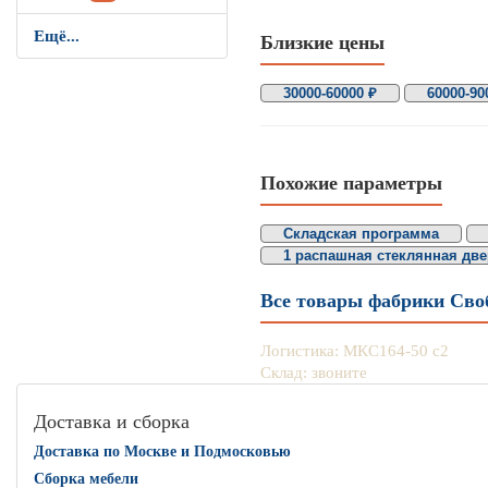
Ещё...
Близкие цены
30000-60000 ₽
60000-90
Похожие параметры
Складская программа
1 распашная стеклянная дв
Все товары фабрики Сво
Логистика: МКС164-50 с2
Склад: звоните
Доставка и сборка
Доставка по Москве и Подмосковью
Сборка мебели