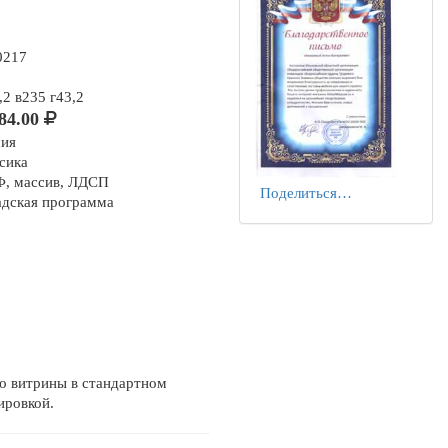
0217
2 в235 г43,2
84.00
сия
сика
, массив, ЛДСП
Поделиться…
адская программа
ло витрины в стандартном
ировкой.