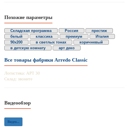
Похожие параметры
Складская программа
Россия
престиж
белый
классика
премиум
Италия
90х200
в светлых тонах
коричневый
в детскую комнату
арт деко
Все товары фабрики Arredo Classic
Логистика: АРТ 30
Склад: звоните
Видеообзор
Видео...