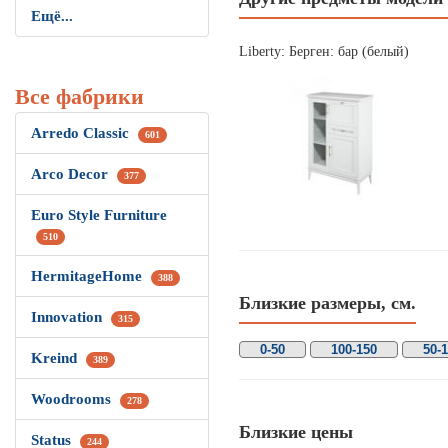
Ещё...
Liberty: Берген: бар (белый)
Все фабрики
Arredo Classic
601
Arco Decor
377
Euro Style Furniture
510
HermitageHome
388
Близкие размеры, см.
Innovation
315
0-50
100-150
50-
Kreind
389
Woodrooms
278
Близкие цены
Status
244