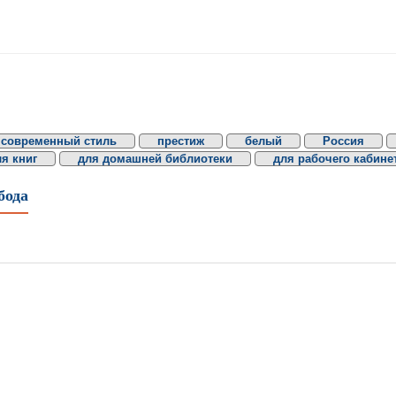
современный стиль
престиж
белый
Россия
я книг
для домашней библиотеки
для рабочего кабине
бода