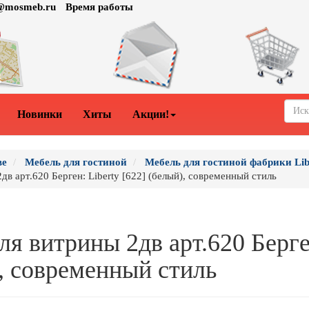
o@mosmeb.ru
Время работы
Новинки
Хиты
Акции!
ве
Мебель для гостиной
Мебель для гостиной фабрики Lib
дв арт.620 Берген: Liberty [622] (белый), современный стиль
я витрины 2дв арт.620 Берге
), современный стиль