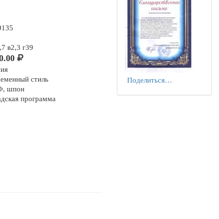
9135
7 в2,3 г39
0.00
сия
ременный стиль
Поделиться…
, шпон
адская программа