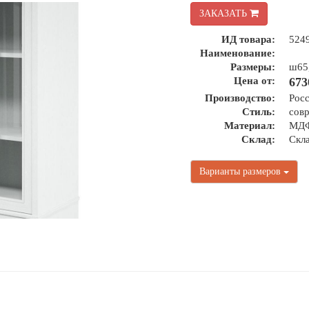
ЗАКАЗАТЬ
ИД товара:
524
Наименование:
Размеры:
ш65,
Цена от:
673
Производство:
Рос
Стиль:
сов
Материал:
МДФ
Склад:
Скл
Варианты размеров