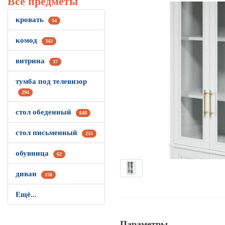
Все предметы
кровать
14
комод
343
витрина
37
тумба под телевизор
294
стол обеденный
648
стол письменный
215
обувница
62
диван
150
Ещё...
Параметры