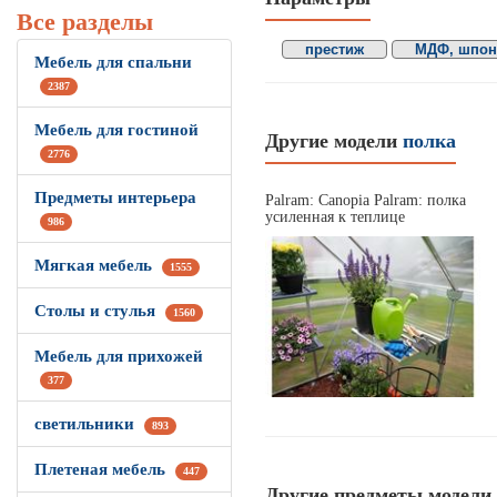
Все разделы
престиж
МДФ, шпон
Мебель для спальни
2387
Мебель для гостиной
Другие модели
полка
2776
Предметы интерьера
Palram: Canopia Palram: полка
усиленная к теплице
986
Мягкая мебель
1555
Столы и стулья
1560
Мебель для прихожей
377
светильники
893
Плетеная мебель
447
Другие предметы модели