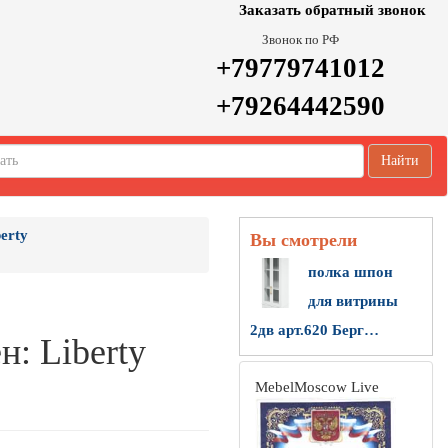
Заказать обратный звонок
Звонок по РФ
+79779741012
+79264442590
Найти
erty
Вы смотрели
полка шпон
для витрины
2дв арт.620 Берг…
н: Liberty
MebelMoscow Live