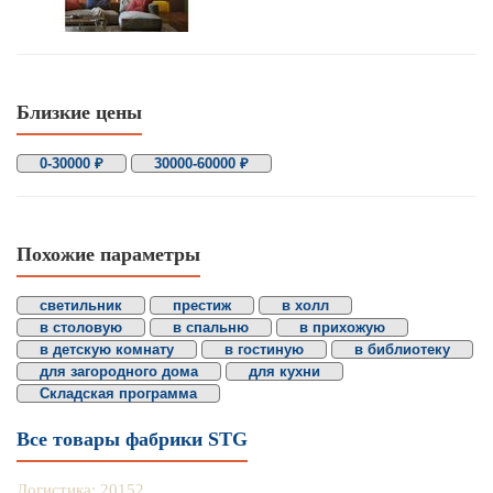
Близкие цены
0-30000 ₽
30000-60000 ₽
Похожие параметры
светильник
престиж
в холл
в столовую
в спальню
в прихожую
в детскую комнату
в гостиную
в библиотеку
для загородного дома
для кухни
Складская программа
Все товары фабрики STG
Логистика: 20152