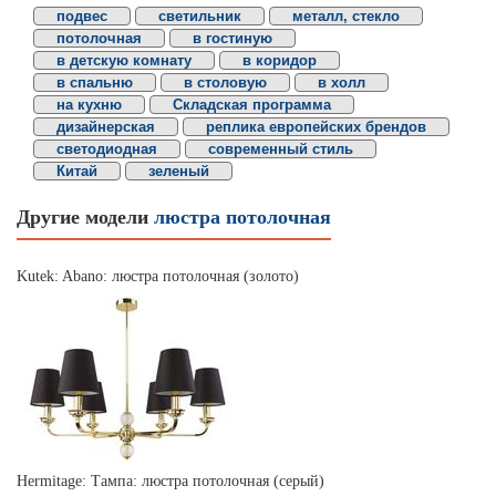
подвес
светильник
металл, стекло
потолочная
в гостиную
в детскую комнату
в коридор
в спальню
в столовую
в холл
на кухню
Складская программа
дизайнерская
реплика европейских брендов
светодиодная
современный стиль
Китай
зеленый
Другие модели
люстра потолочная
Kutek: Abano: люстра потолочная (золото)
Hermitage: Тампа: люстра потолочная (серый)