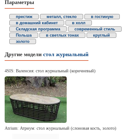
Параметры
престиж
металл, стекло
в гостиную
в домашний кабинет
в холл
Складская программа
современный стиль
Польша
в светлых тонах
круглый
золото
Другие модели
стол журнальный
4SIS: Валенсия: стол журнальный (коричневый)
Atrium: Атриум: стол журнальный (слоновая кость, золото)