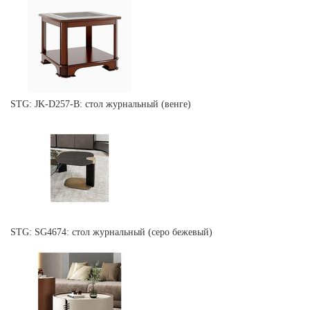
STG: JK-D257-B: стол журнальный (венге)
STG: SG4674: стол журнальный (серо бежевый)