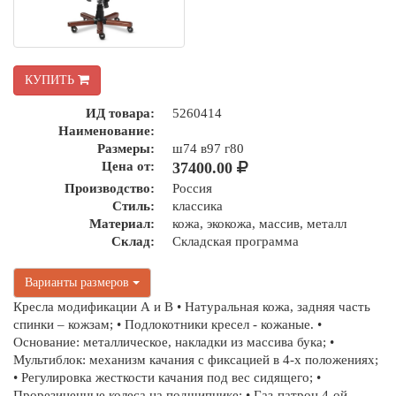
КУПИТЬ
ИД товара:
5260414
Наименование:
Размеры:
ш74 в97 г80
Цена от:
37400.00
Производство:
Россия
Стиль:
классика
Материал:
кожа, экокожа, массив, металл
Склад:
Складская программа
Варианты размеров
Кресла модификации А и В • Натуральная кожа, задняя часть
спинки – кожзам; • Подлокотники кресел - кожаные. •
Основание: металлическое, накладки из массива бука; •
Мультиблок: механизм качания с фиксацией в 4-х положениях;
• Регулировка жесткости качания под вес сидящего; •
Прорезиненные колеса на подшипнике; • Газ-патрон 4-ой