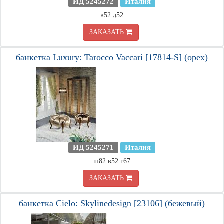
ИД 5245272
Италия
в52 д52
ЗАКАЗАТЬ
банкетка Luxury: Tarocco Vaccari [17814-S] (орех)
ИД 5245271
Италия
ш82 в52 г67
ЗАКАЗАТЬ
банкетка Cielo: Skylinedesign [23106] (бежевый)