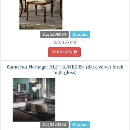
ИД 5206094
Италия
ш50 в55 г40
ЗАКАЗАТЬ
банкетка Heritage: ALF [KJHE205] (dark velvet birch
high gloss)
ИД 5223382
Италия