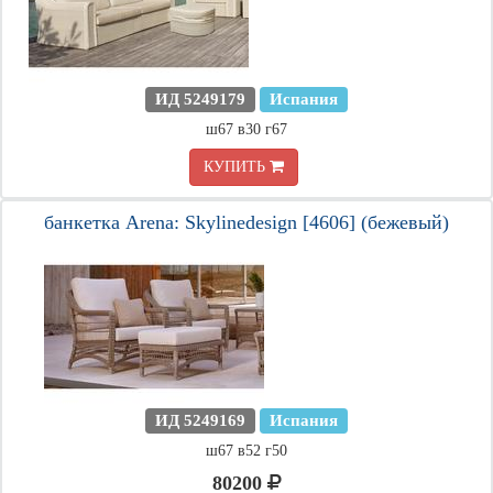
ИД 5249179
Испания
ш67 в30 г67
КУПИТЬ
банкетка Arena: Skylinedesign [4606] (бежевый)
ИД 5249169
Испания
ш67 в52 г50
80200