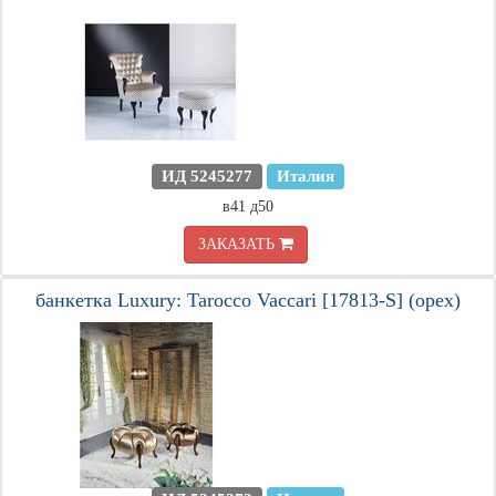
ИД 5245277
Италия
в41 д50
ЗАКАЗАТЬ
банкетка Luxury: Tarocco Vaccari [17813-S] (орех)