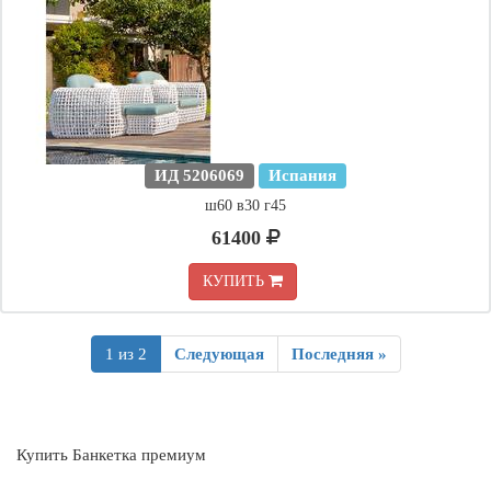
ИД 5206069
Испания
ш60 в30 г45
61400
КУПИТЬ
1 из 2
Следующая
Последняя »
Купить Банкетка премиум