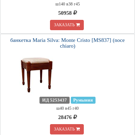
ш140 в38 г45
50958
ЗАКАЗАТЬ
банкетка Maria Silva: Monte Cristo [MS837] (noce
chiaro)
ИД 5253437
Румыния
ш40 в45 г40
28476
ЗАКАЗАТЬ