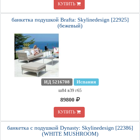
КУПИТЬ
банкетка подушкой Brafta: Skylinedesign [22925]
(бежевый)
ИД 5216708
Испания
ш84 в39 г65
89800
КУПИТЬ
банкетка c подушкой Dynasty: Skylinedesign [22386]
(WHITE MUSHROOM)