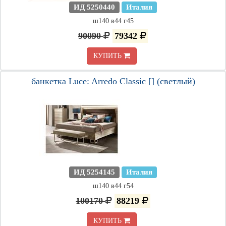
ИД 5250440
Италия
ш140 в44 г45
90090
79342
КУПИТЬ
банкетка Luce: Arredo Classic [] (светлый)
ИД 5254145
Италия
ш140 в44 г54
100170
88219
КУПИТЬ