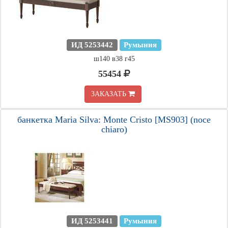
ИД 5253442
Румыния
ш140 в38 г45
55454
ЗАКАЗАТЬ
банкетка Maria Silva: Monte Cristo [MS903] (noce
chiaro)
ИД 5253441
Румыния