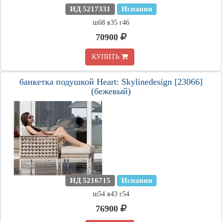
ИД 5217331
Испания
ш68 в35 г46
70900
КУПИТЬ
банкетка подушкой Heart: Skylinedesign [23066]
(бежевый)
ИД 5216715
Испания
ш54 в43 г54
76900