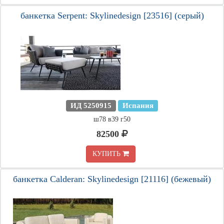
банкетка Serpent: Skylinedesign [23516] (серый)
ИД 5250915
Испания
ш78 в39 г50
82500
КУПИТЬ
банкетка Calderan: Skylinedesign [21116] (бежевый)