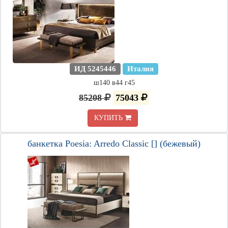
ИД 5245446
Италия
ш140 в44 г45
85208
75043
КУПИТЬ
банкетка Poesia: Arredo Classic [] (бежевый)