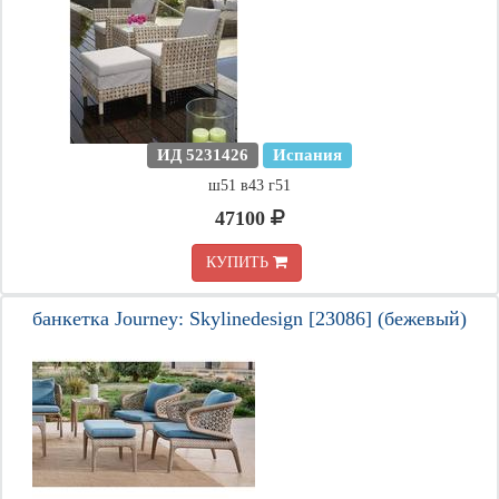
ИД 5231426
Испания
ш51 в43 г51
47100
КУПИТЬ
банкетка Journey: Skylinedesign [23086] (бежевый)