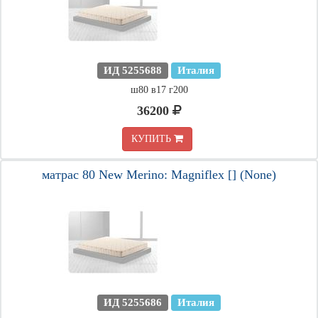
ИД 5255688
Италия
ш80 в17 г200
36200
КУПИТЬ
матрас 80 New Merino: Magniflex [] (None)
ИД 5255686
Италия