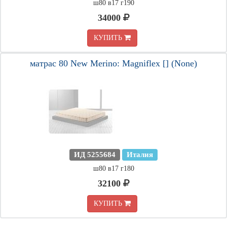
ш80 в17 г190
34000
КУПИТЬ
матрас 80 New Merino: Magniflex [] (None)
ИД 5255684
Италия
ш80 в17 г180
32100
КУПИТЬ