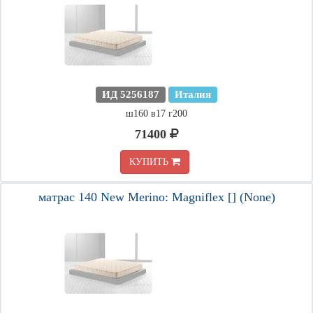
ИД 5256187
Италия
ш160 в17 г200
71400
КУПИТЬ
матрас 140 New Merino: Magniflex [] (None)