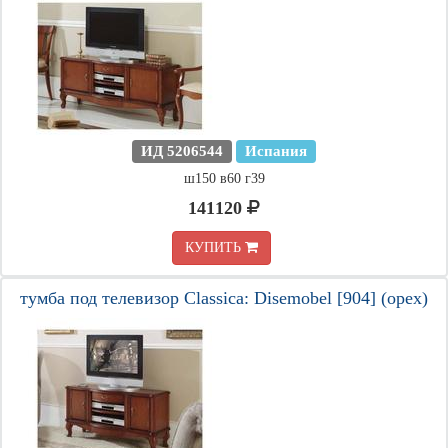
ИД 5206544
Испания
ш150 в60 г39
141120
КУПИТЬ
тумба под телевизор Classica: Disemobel [904] (орех)