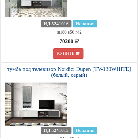
ИД 5241016
Испания
ш180 в50 г42
70200
КУПИТЬ
тумба под телевизор Nordic: Dupen [TV-130WHITE]
(белый, серый)
ИД 5241015
Испания