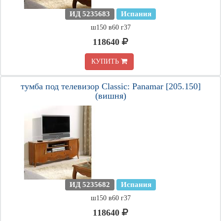
ИД 5235683
Испания
ш150 в60 г37
118640
КУПИТЬ
тумба под телевизор Classic: Panamar [205.150]
(вишня)
ИД 5235682
Испания
ш150 в60 г37
118640