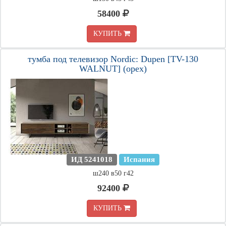
58400
КУПИТЬ
тумба под телевизор Nordic: Dupen [TV-130
WALNUT] (орех)
ИД 5241018
Испания
ш240 в50 г42
92400
КУПИТЬ