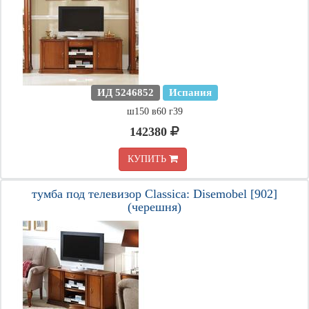
ИД 5246852
Испания
ш150 в60 г39
142380
КУПИТЬ
тумба под телевизор Classica: Disemobel [902]
(черешня)