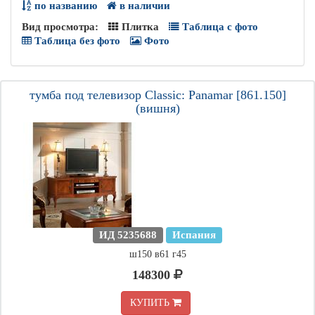
по названию
в наличии
Вид просмотра:
Плитка
Таблица с фото
Таблица без фото
Фото
тумба под телевизор Classic: Panamar [861.150]
(вишня)
ИД 5235688
Испания
ш150 в61 г45
148300
КУПИТЬ