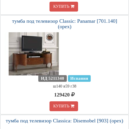
КУПИТЬ
тумба под телевизор Classic: Panamar [701.140]
(орех)
ИД 5211340
Испания
ш140 в59 г38
129420
КУПИТЬ
тумба под телевизор Classica: Disemobel [903] (орех)