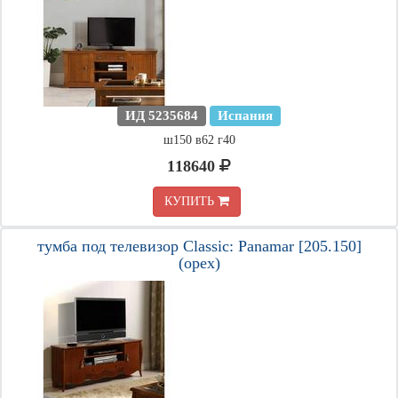
ИД 5235684
Испания
ш150 в62 г40
118640
КУПИТЬ
тумба под телевизор Classic: Panamar [205.150]
(орех)