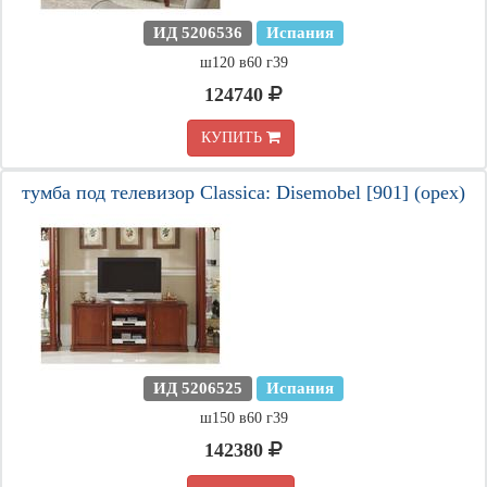
ИД 5206536
Испания
ш120 в60 г39
124740
КУПИТЬ
тумба под телевизор Classica: Disemobel [901] (орех)
ИД 5206525
Испания
ш150 в60 г39
142380