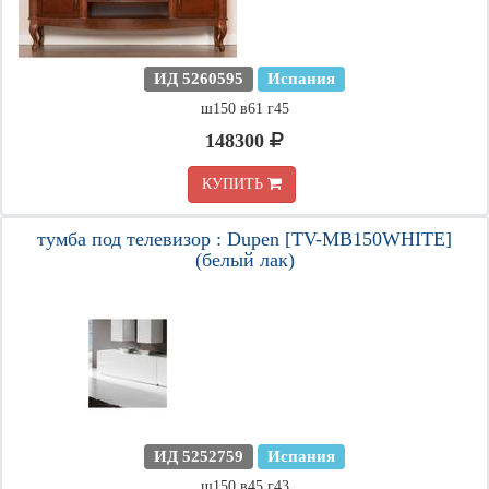
ИД 5260595
Испания
ш150 в61 г45
148300
КУПИТЬ
тумба под телевизор : Dupen [TV-MB150WHITE]
(белый лак)
ИД 5252759
Испания
ш150 в45 г43