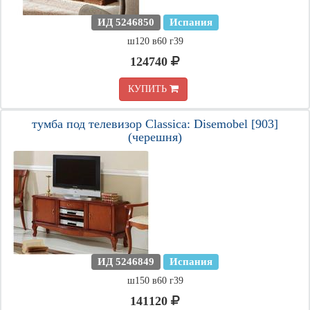
ИД 5246850
Испания
ш120 в60 г39
124740
КУПИТЬ
тумба под телевизор Classica: Disemobel [903]
(черешня)
ИД 5246849
Испания
ш150 в60 г39
141120