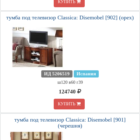
КУПИТЬ
тумба под телевизор Classica: Disemobel [902] (орех)
ИД 5206519
Испания
ш120 в60 г39
124740
КУПИТЬ
тумба под телевизор Classica: Disemobel [901]
(черешня)