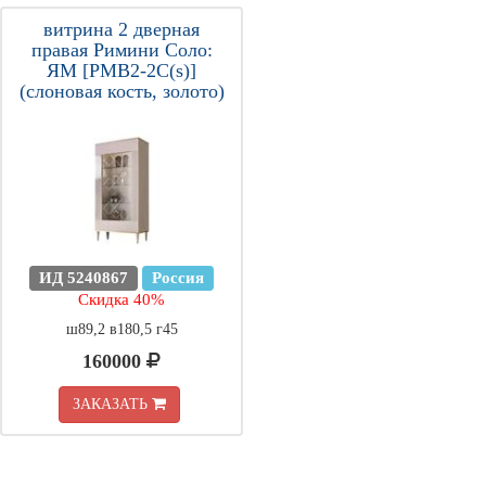
витрина 2 дверная
правая Римини Соло:
ЯМ [РМВ2-2С(s)]
(слоновая кость, золото)
ИД 5240867
Россия
Скидка 40%
ш89,2 в180,5 г45
160000
ЗАКАЗАТЬ