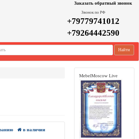
Заказать обратный звонок
Звонок по РФ
+79779741012
+79264442590
Найти
MebelMoscow Live
ванию
в наличии