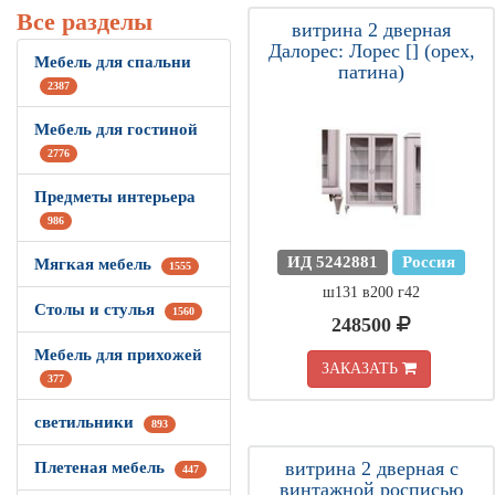
Все разделы
витрина 2 дверная
Далорес: Лорес [] (орех,
Мебель для спальни
патина)
2387
Мебель для гостиной
2776
Предметы интерьера
986
ИД 5242881
Россия
Мягкая мебель
1555
ш131 в200 г42
Столы и стулья
1560
248500
Мебель для прихожей
ЗАКАЗАТЬ
377
светильники
893
витрина 2 дверная с
Плетеная мебель
447
винтажной росписью