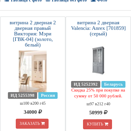
а
Таблица с фото
Таблица без фото
Фото
витрина 2 дверная 2
витрина 2 дверная
дверная правый
Valencia: Anrex [701859]
Виктория: Мэри
(серый)
[ГВК-04] (золото,
белый)
ИД 5252392
Беларусь
Скидка 25% при покупке на
ИД 5255398
Россия
сумму от 50 000 рублей.
ш100 в200 г45
ш97 в212 г40
34000
50999
ЗАКАЗАТЬ
КУПИТЬ