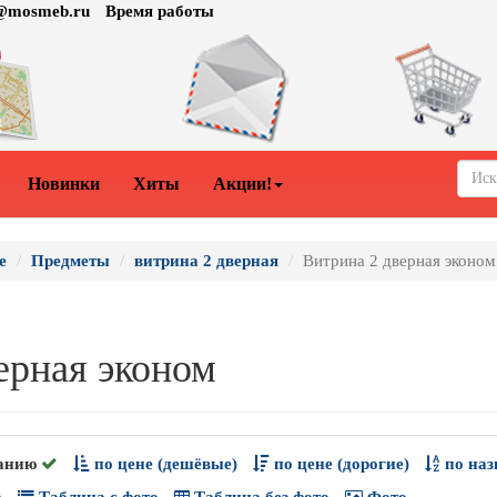
o@mosmeb.ru
Время работы
Новинки
Хиты
Акции!
е
Предметы
витрина 2 дверная
Витрина 2 дверная эконом
ерная эконом
анию
по цене (дешёвые)
по цене (дорогие)
по наз