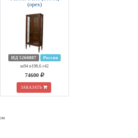
(орех)
ИД 5260887
Россия
ш94 в198,6 г42
74600
ЗАКАЗАТЬ
ном