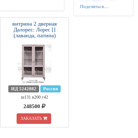
Поделиться…
витрина 2 дверная
Далорес: Лорес []
(лаванда, патина)
ИД 5242882
Россия
ш131 в200 г42
248500
ЗАКАЗАТЬ