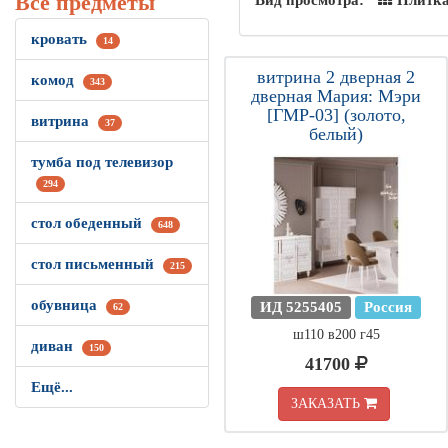
Все предметы
Вид просмотра:
Плитк
кровать
14
витрина 2 дверная 2
комод
343
дверная Мария: Мэри
[ГМР-03] (золото,
витрина
37
белый)
тумба под телевизор
294
стол обеденный
648
стол письменный
215
обувница
ИД 5255405
Россия
62
ш110 в200 г45
диван
150
41700
Ещё...
ЗАКАЗАТЬ