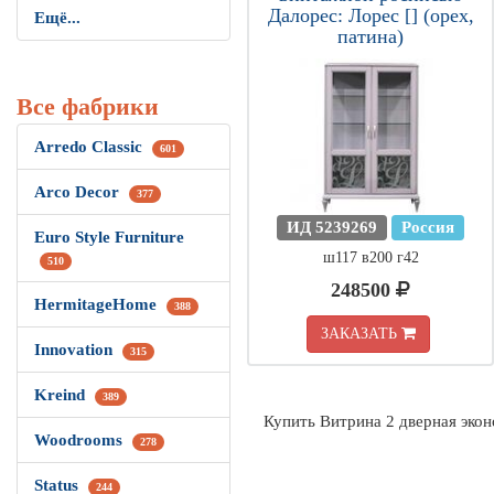
Далорес: Лорес [] (орех,
Ещё...
патина)
Все фабрики
Arredo Classic
601
Arco Decor
377
ИД 5239269
Россия
Euro Style Furniture
ш117 в200 г42
510
248500
HermitageHome
388
ЗАКАЗАТЬ
Innovation
315
Kreind
389
Купить Витрина 2 дверная эко
Woodrooms
278
Status
244