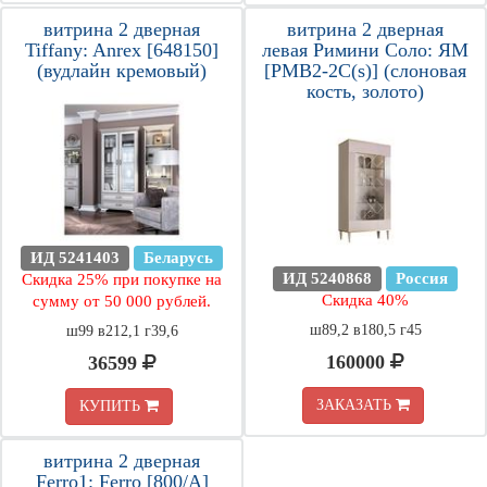
витрина 2 дверная
витрина 2 дверная
Tiffany: Anrex [648150]
левая Римини Соло: ЯМ
(вудлайн кремовый)
[РМВ2-2С(s)] (слоновая
кость, золото)
ИД 5241403
Беларусь
ИД 5240868
Россия
Скидка 25% при покупке на
Скидка 40%
сумму от 50 000 рублей.
ш89,2 в180,5 г45
ш99 в212,1 г39,6
160000
36599
ЗАКАЗАТЬ
КУПИТЬ
витрина 2 дверная
Ferro1: Ferro [800/А]