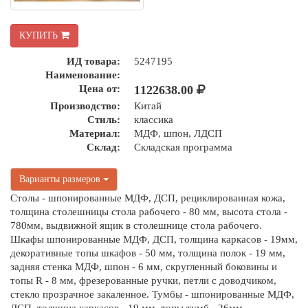
КУПИТЬ
ИД товара:
5247195
Наименование:
Цена от:
1122638.00
Производство:
Китай
Стиль:
классика
Материал:
МДФ, шпон, ЛДСП
Склад:
Складская программа
Варианты размеров
Столы - шпонированные МДФ, ДСП, рециклированная кожа,
толщина столешницы стола рабочего - 80 мм, высота стола -
780мм, выдвижной ящик в столешнице стола рабочего.
Шкафы шпонированные МДФ, ДСП, толщина каркасов - 19мм,
декоративные топы шкафов - 50 мм, толщина полок - 19 мм,
задняя стенка МДФ, шпон - 6 мм, скругленный боковины и
топы R - 8 мм, фрезерованные ручки, петли с доводчиком,
стекло прозрачное закаленное. Тумбы - шпонированные МДФ,
ДСП, толщина каркасов - 19 мм, топы тумб - 26мм,